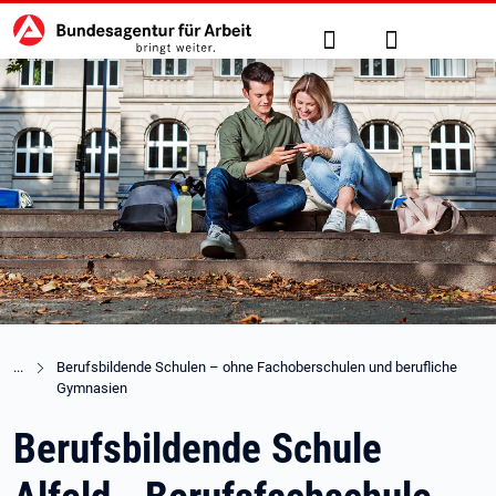
Hauptnavigation
zu den Hauptinhalten springen
Suche
Anmelden
Berufsbildende Schulen – ohne Fachoberschulen und berufliche 
Gymnasien
Berufsbildende Schule