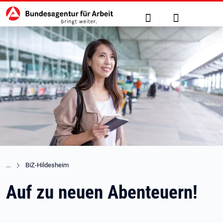
Hauptnavigation
zu den Hauptinhalten springen
Suche
Anmelden
BiZ-Hildesheim
Auf zu neuen Abenteuern!