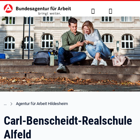
Hauptnavigation
zu den Hauptinhalten springen
Suche
Anmelden
Agentur für Arbeit Hildesheim
Carl-Benscheidt-Realschule
Alfeld