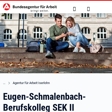
Hauptnavigation
zu den Hauptinhalten springen
Suche
Anmelden
Agentur für Arbeit Iserlohn
Eugen-Schmalenbach-
Berufskolleg SEK II