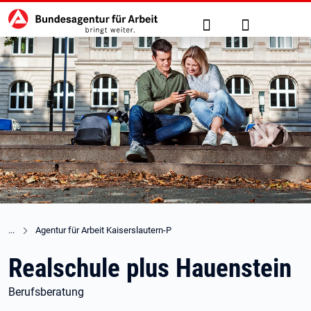
Hauptnavigation
zu den Hauptinhalten springen
Suche
Anmelden
Agentur für Arbeit Kaiserslautern-P
Realschule plus Hauenstein
Berufsberatung