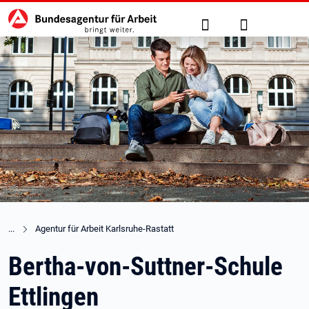
Hauptnavigation
zu den Hauptinhalten springen
Suche
Anmelden
Agentur für Arbeit Karlsruhe-Rastatt
Bertha-von-Suttner-Schule
Ettlingen