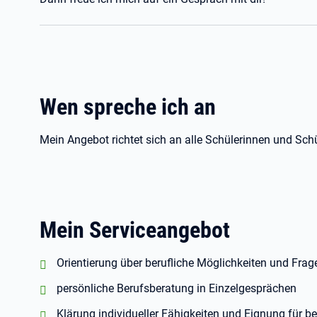
Wen spreche ich an
Mein Angebot richtet sich an alle Schülerinnen und Schü
Mein Serviceangebot
positiv:
Orientierung über berufliche Möglichkeiten und Fra
positiv:
persönliche Berufsberatung in Einzelgesprächen
positiv:
Klärung individueller Fähigkeiten und Eignung für b