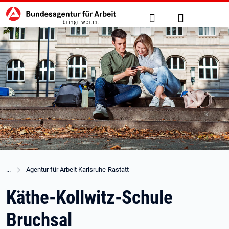
Hauptnavigation
zu den Hauptinhalten springen
Suche
Anmelden
Agentur für Arbeit Karlsruhe-Rastatt
Käthe-Kollwitz-Schule
Bruchsal