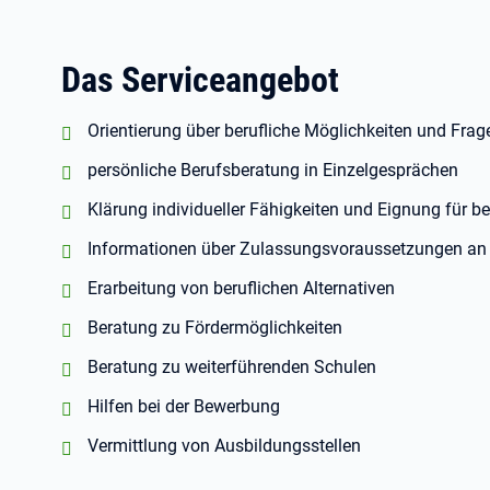
Das Serviceangebot
positiv:
Orientierung über berufliche Möglichkeiten und Fra
positiv:
persönliche Berufsberatung in Einzelgesprächen
positiv:
Klärung individueller Fähigkeiten und Eignung für b
positiv:
Informationen über Zulassungsvoraussetzungen an 
positiv:
Erarbeitung von beruflichen Alternativen
positiv:
Beratung zu Fördermöglichkeiten
positiv:
Beratung zu weiterführenden Schulen
positiv:
Hilfen bei der Bewerbung
positiv:
Vermittlung von Ausbildungsstellen