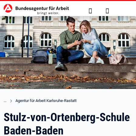
Hauptnavigation
zu den Hauptinhalten springen
Suche
Anmelden
Agentur für Arbeit Karlsruhe-Rastatt
Stulz-von-Ortenberg-Schule
Baden-Baden