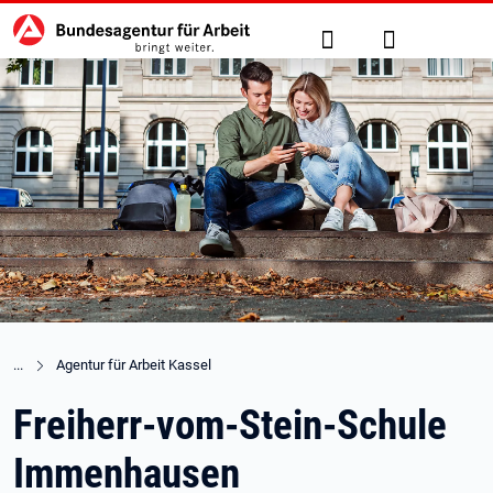
Hauptnavigation
zu den Hauptinhalten springen
Suche
Anmelden
Agentur für Arbeit Kassel
Freiherr-vom-Stein-Schule
Immenhausen