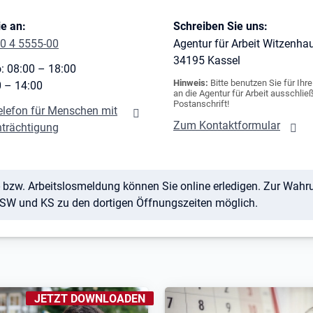
e an:
Schreiben Sie uns:
0 4 5555-00
Agentur für Arbeit Witzenha
34195
Kassel
: 08:00 – 18:00
Hinweis:
Bitte benutzen Sie für Ihr
0 – 14:00
an die Agentur für Arbeit ausschließ
Postanschrift!
elefon für Menschen mit
Zum Kontaktformular
nträchtigung
 bzw. Arbeitslosmeldung können Sie online erledigen. Zur Wahrun
 ESW und KS zu den dortigen Öffnungszeiten möglich.
KENNZEICHNUNGEN
:
JETZT DOWNLOADEN