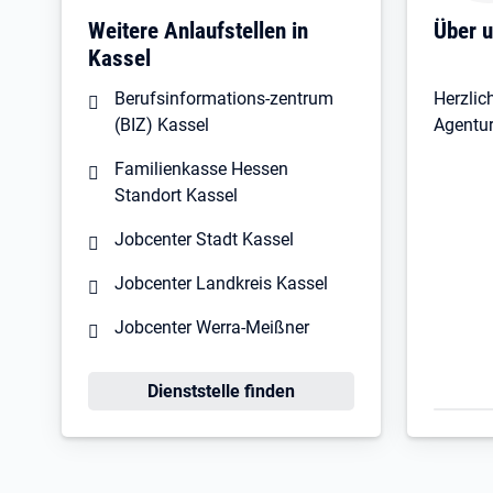
Öffnet
Weitere Anlaufstellen in
Über 
Kassel
Berufsinformations-zentrum
Herzlic
(BIZ) Kassel
Agentur
Familienkasse Hessen
Standort Kassel
Jobcenter Stadt Kassel
Jobcenter Landkreis Kassel
Jobcenter Werra-Meißner
Öffnet in neuem Tab
Dienststelle finden