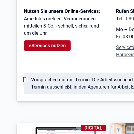
Kontaktinformationen
Nutzen Sie unsere Online-Services:
Rufen Si
Arbeitslos melden, Veränderungen
Tel.:
080
mitteilen & Co. - schnell, sicher, rund
Mo – Do
um die Uhr.
Fr: 08:0
eServices nutzen
Servicet
Hörbeei
Hinweis
Vorsprachen nur mit Termin. Die Arbeitssuchend-
Termin ausschließl. in den Agenturen für Arbeit
KENNZEICHNUNGEN
:
DIGITAL