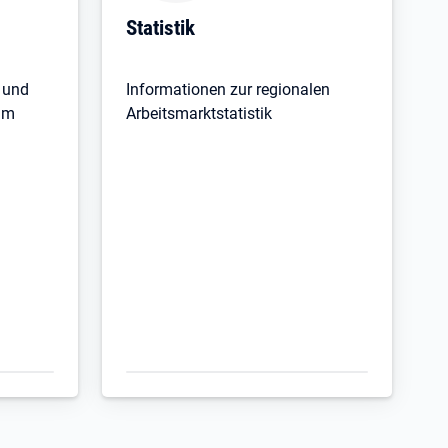
Öffnet in neuem Tab
Statistik
 und
Informationen zur regionalen
am
Arbeitsmarktstatistik