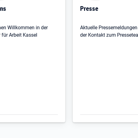
 in neuem Tab
Öffnet in neuem Tab
uns
Presse
hen Willkommen in der
Aktuelle Pressemeldungen
 für Arbeit Kassel
der Kontakt zum Pressete