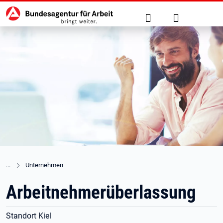
Hauptnavigation
zu den Hauptinhalten springen
Suche
Anmelden
Unternehmen
Arbeitnehmerüberlassung
Standort Kiel