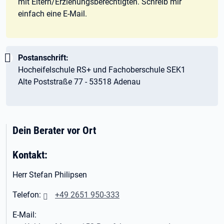
mit Eltern/Erziehungsberechtigten. Schreib mir
einfach eine E-Mail.
Wichtig:
Postanschrift:
Hocheifelschule RS+ und Fachoberschule SEK1
Alte Poststraße 77 - 53518 Adenau
Dein Berater vor Ort
Kontakt:
Herr Stefan Philipsen
Telefon:
+49 2651 950-333
E-Mail: