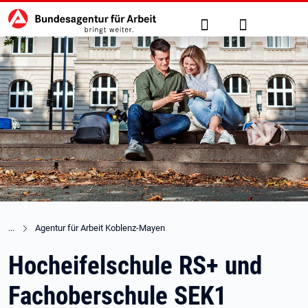
Hauptnavigation
zu den Hauptinhalten springen
Suche
Anmelden
Agentur für Arbeit Koblenz-Mayen
Hocheifelschule RS+ und
Fachoberschule SEK1