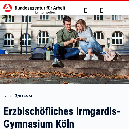
Hauptnavigation
zu den Hauptinhalten springen
Suche
Anmelden
Gymnasien
Erzbischöfliches Irmgardis-
Gymnasium Köln