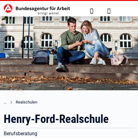
Hauptnavigation
zu den Hauptinhalten springen
Suche
Anmelden
Realschulen
Henry-Ford-Realschule
Berufsberatung