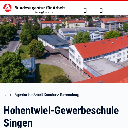
Hauptnavigation
zu den Hauptinhalten springen
Suche
Anmelden
Agentur für Arbeit Konstanz-Ravensburg
Hohentwiel-Gewerbeschule
Singen