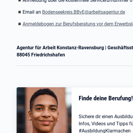
◾Anmeldung über die kostenfreie Servicerufnummer 0
◾Email an
Bodenseekreis.BBvE@arbeitsagentur.de
◾
Anmeldebogen zur Berufsberatung vor dem Erwerbs
Agentur für Arbeit Konstanz-Ravensburg | Geschäftsste
88045 Friedrichshafen
Finde deine Berufung
Sichere dir einen Ausbildu
Infos, Videos und Tipps fü
#AusbildungKlarmachen