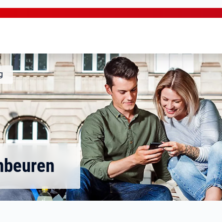
g
nbeuren