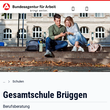
Hauptnavigation
zu den Hauptinhalten springen
Suche
Anmelden
Schulen
Gesamtschule Brüggen
Berufsberatung