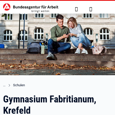
Hauptnavigation
zu den Hauptinhalten springen
Suche
Anmelden
Schulen
Gymnasium Fabritianum,
Krefeld