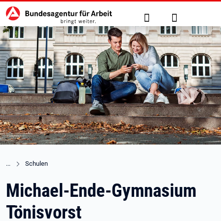
Hauptnavigation
zu den Hauptinhalten springen
Suche
Anmelden
Schulen
Michael-Ende-Gymnasium
Tönisvorst