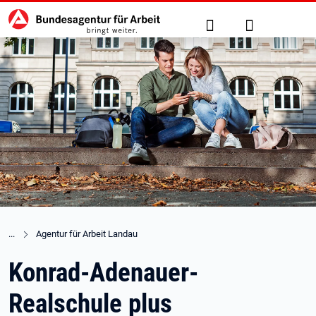
Hauptnavigation
zu den Hauptinhalten springen
Suche
Anmelden
Agentur für Arbeit Landau
Konrad-Adenauer-
Realschule plus