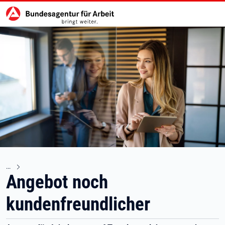
Hauptnavigation
zu den Hauptinhalten springen
Angebot noch
kundenfreundlicher