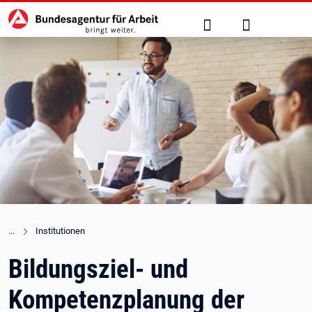
Hauptnavigation
zu den Hauptinhalten springen
Suche
Anmelden
Institutionen
Bildungsziel- und
Kompetenzplanung der