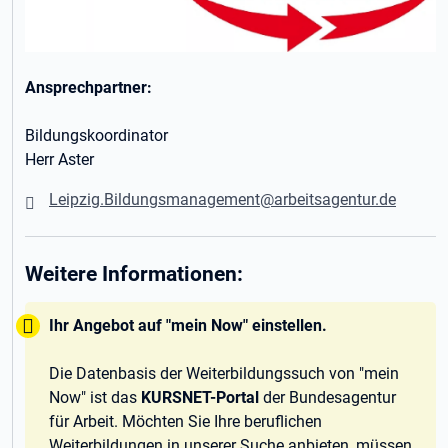
Ansprechpartner:
Bildungskoordinator
Herr Aster
Leipzig.Bildungsmanagement@arbeitsagentur.de
Weitere Informationen:
Tipp:
Ihr Angebot auf "mein Now" einstellen.
Die Datenbasis der Weiterbildungssuch von "mein
Now" ist das
KURSNET-Portal
der Bundesagentur
für Arbeit. Möchten Sie Ihre beruflichen
Weiterbildungen in unserer Suche anbieten, müssen