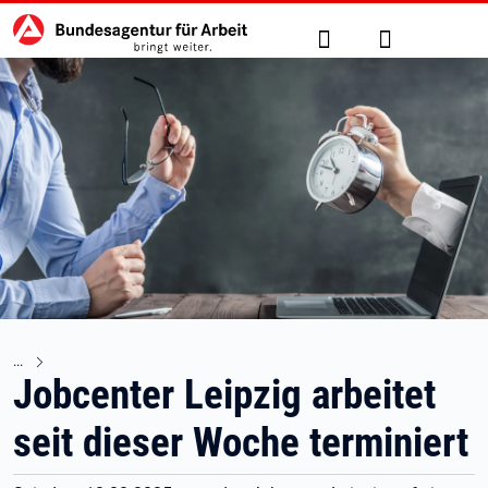
Hauptnavigation
zu den Hauptinhalten springen
Suche
Anmelden
Jobcenter Leipzig arbeitet
seit dieser Woche terminiert