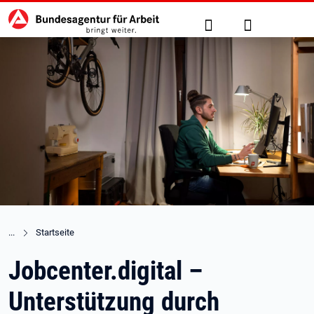
Hauptnavigation
zu den Hauptinhalten springen
Suche
Anmelden
Startseite
Jobcenter.digital –
Unterstützung durch