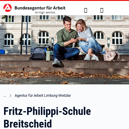
Hauptnavigation
zu den Hauptinhalten springen
Suche
Anmelden
Agentur für Arbeit Limburg-Wetzlar
Fritz-Philippi-Schule
Breitscheid