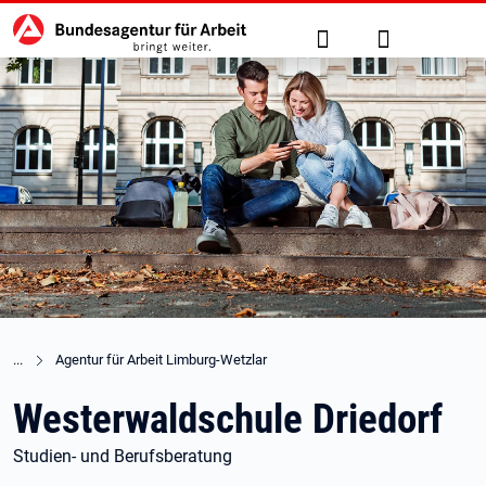
Hauptnavigation
zu den Hauptinhalten springen
Suche
Anmelden
Agentur für Arbeit Limburg-Wetzlar
Westerwaldschule Driedorf
Studien- und Berufsberatung