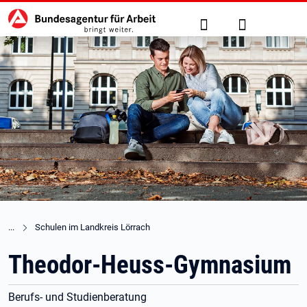
Hauptnavigation
zu den Hauptinhalten springen
Suche
Anmelden
Schulen im Landkreis Lörrach
Theodor-Heuss-Gymnasium
Berufs- und Studienberatung