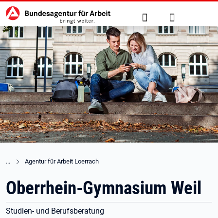
Hauptnavigation
zu den Hauptinhalten springen
Suche
Anmelden
Agentur für Arbeit Loerrach
Oberrhein-Gymnasium Weil
Studien- und Berufsberatung