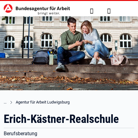
Hauptnavigation
zu den Hauptinhalten springen
Suche
Anmelden
Agentur für Arbeit Ludwigsburg
Erich-Kästner-Realschule
Berufsberatung