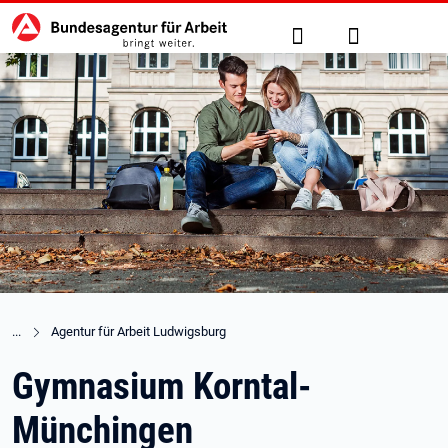
Hauptnavigation
zu den Hauptinhalten springen
Suche
Anmelden
Agentur für Arbeit Ludwigsburg
Gymnasium Korntal-
Münchingen