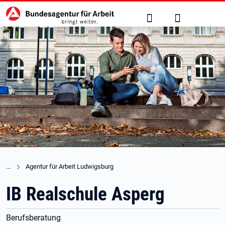
Hauptnavigation
zu den Hauptinhalten springen
Suche
Anmelden
Agentur für Arbeit Ludwigsburg
IB Realschule Asperg
Berufsberatung