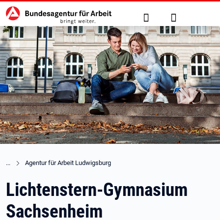
Hauptnavigation
zu den Hauptinhalten springen
Suche
Anmelden
Agentur für Arbeit Ludwigsburg
Lichtenstern-Gymnasium
Sachsenheim