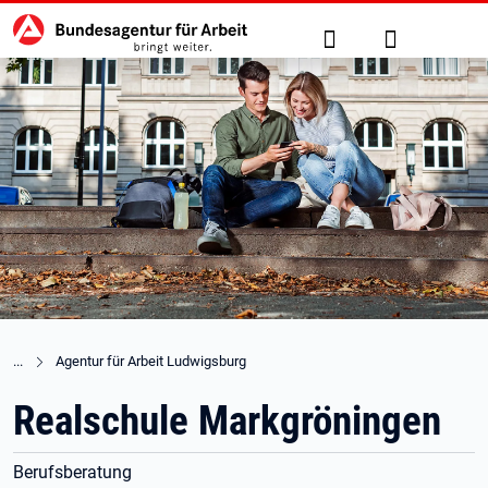
Hauptnavigation
zu den Hauptinhalten springen
Suche
Anmelden
Agentur für Arbeit Ludwigsburg
Realschule Markgröningen
Berufsberatung