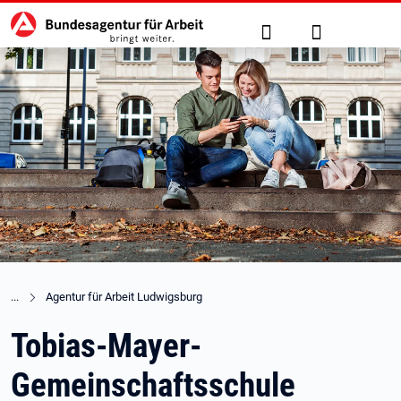
Hauptnavigation
zu den Hauptinhalten springen
Suche
Anmelden
Agentur für Arbeit Ludwigsburg
Tobias-Mayer-
Gemeinschaftsschule