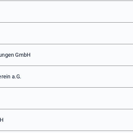
ösungen GmbH
rein a.G.
bH