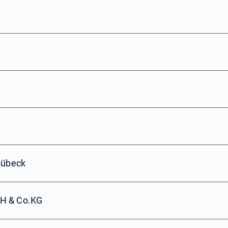
Lübeck
bH & Co.KG