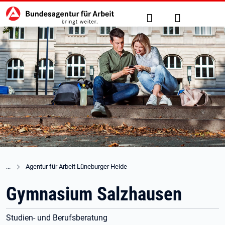
Hauptnavigation
zu den Hauptinhalten springen
Suche
Anmelden
Agentur für Arbeit Lüneburger Heide
Gymnasium Salzhausen
Studien- und Berufsberatung