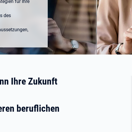
tegien für Ihre
s des
aussetzungen,
enn Ihre Zukunft
eren beruflichen