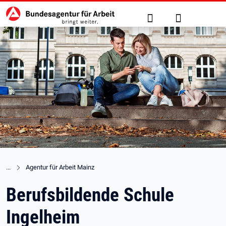
Hauptnavigation
zu den Hauptinhalten springen
Suche
Anmelden
Agentur für Arbeit Mainz
Berufsbildende Schule
Ingelheim