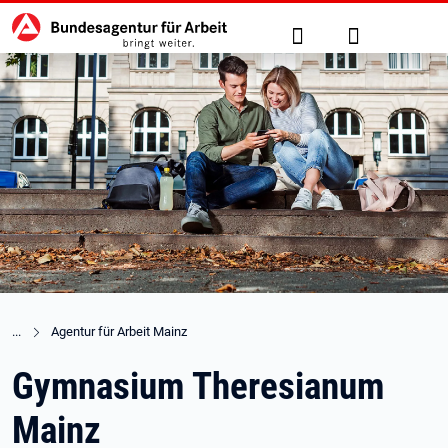
Hauptnavigation
zu den Hauptinhalten springen
Suche
Anmelden
Agentur für Arbeit Mainz
Gymnasium Theresianum
Mainz