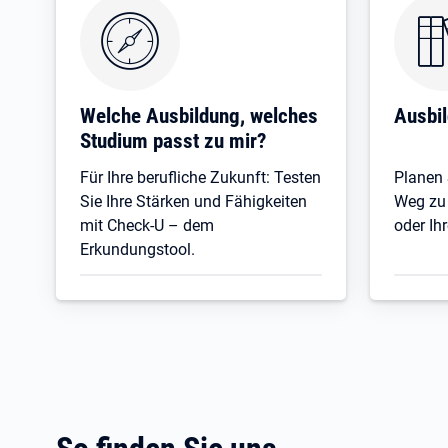
Öffnet in neuem Tab
Welche Ausbildung, welches
Ausbi
Studium passt zu mir?
Für Ihre berufliche Zukunft: Testen
Planen S
Sie Ihre Stärken und Fähigkeiten
Weg zu
mit Check-U – dem
oder Ih
Erkundungstool.