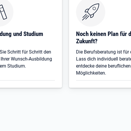
Öffnet in neuem Tab
ldung und Studium
Noch keinen Plan für d
Zukunft?
ie Schritt für Schritt den
Die Berufsberatung ist für 
 Ihrer Wunsch-Ausbildung
Lass dich individuell bera
rem Studium.
entdecke deine beruflichen
Möglichkeiten.