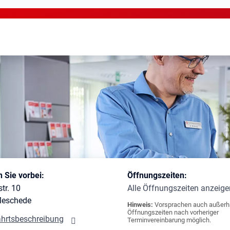
rum (BiZ) Meschede
Sie vorbei:
Öffnungszeiten:
tr. 10
Alle Öffnungszeiten anzeige
Meschede
Hinweis:
Vorsprachen auch außerh
Öffnungszeiten nach vorheriger
ahrtsbeschreibung
Terminvereinbarung möglich.