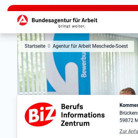
zu den Hauptinhalten springen
Hauptnavigation
Startseite
Agentur für Arbeit Meschede-Soest
Kontaktinformationen
Berufsinformationszent
Kommen 
Brückens
59872 
Zur Anf