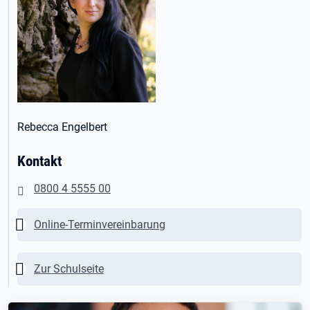
Rebecca Engelbert
Kontakt
0800 4 5555 00
Wichtig:
Online-Terminvereinbarung
Wichtig:
Zur Schulseite