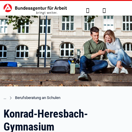
Hauptnavigation
zu den Hauptinhalten springen
Suche
Anmelden
Berufsberatung an Schulen
Konrad-Heresbach-
Gymnasium