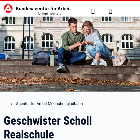
Hauptnavigation
zu den Hauptinhalten springen
Suche
Anmelden
Agentur für Arbeit Moenchengladbach
Geschwister Scholl
Realschule