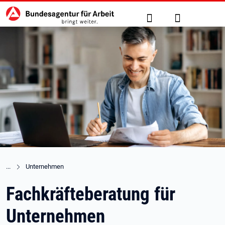
Hauptnavigation
zu den Hauptinhalten springen
Suche
Anmelden
Unternehmen
Fachkräfteberatung für
Unternehmen