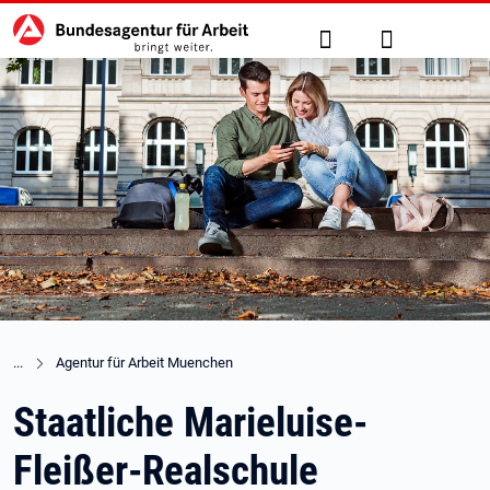
Hauptnavigation
zu den Hauptinhalten springen
Suche
Anmelden
Agentur für Arbeit Muenchen
Staatliche Marieluise-
Fleißer-Realschule