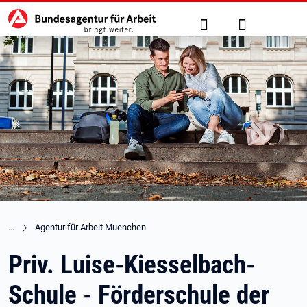
Hauptnavigation
zu den Hauptinhalten springen
Suche
Anmelden
Agentur für Arbeit Muenchen
Priv. Luise-Kiesselbach-
Schule - Förderschule der