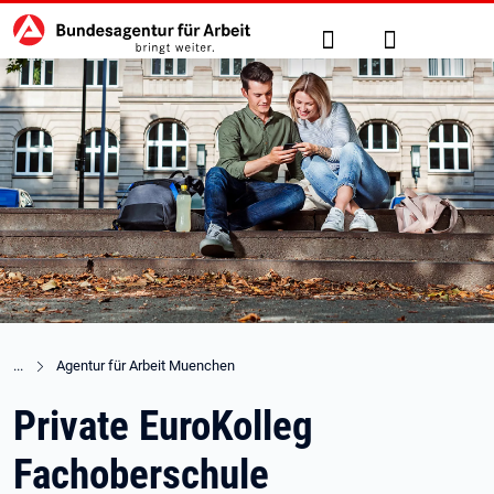
Hauptnavigation
zu den Hauptinhalten springen
Suche
Anmelden
Agentur für Arbeit Muenchen
Private EuroKolleg
Fachoberschule