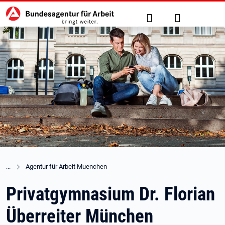
Hauptnavigation
zu den Hauptinhalten springen
Suche
Anmelden
Agentur für Arbeit Muenchen
Privatgymnasium Dr. Florian
Überreiter München