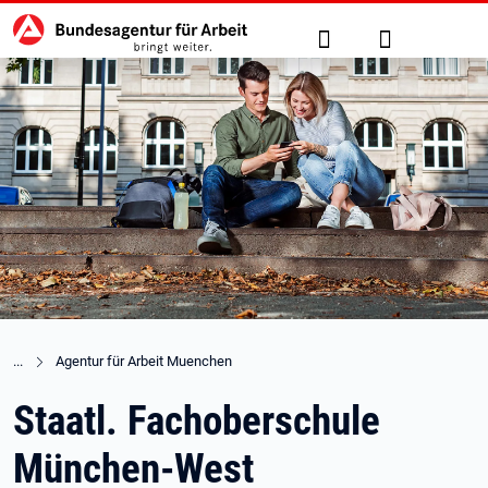
Hauptnavigation
zu den Hauptinhalten springen
Suche
Anmelden
Agentur für Arbeit Muenchen
Staatl. Fachoberschule
München-West